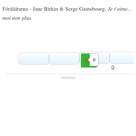
Föräldrarna - Jane Birkin & Serge Gainsbourg.
Je t'aime...
moi non plus.
0
Gilla
0