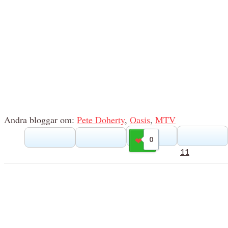
Andra bloggar om:
Pete Doherty
,
Oasis
,
MTV
0
Gilla
11