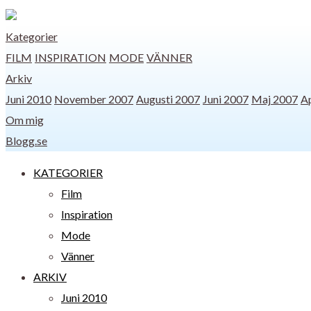
Kategorier
FILM
INSPIRATION
MODE
VÄNNER
Arkiv
Juni 2010
November 2007
Augusti 2007
Juni 2007
Maj 2007
Ap
Om mig
Blogg.se
KATEGORIER
Film
Inspiration
Mode
Vänner
ARKIV
Juni 2010