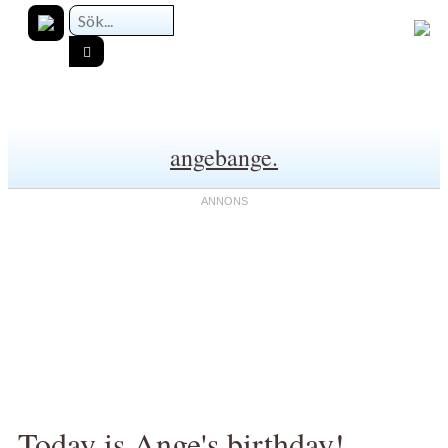
angebange.
Today is Ange's birthday!