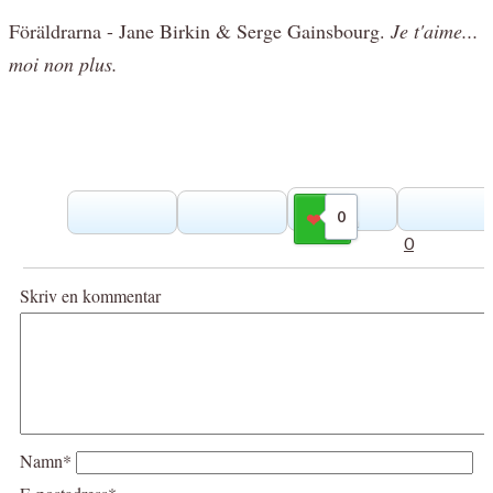
Föräldrarna - Jane Birkin & Serge Gainsbourg.
Je t'aime...
moi non plus.
0
Gilla
0
Skriv en kommentar
Namn*