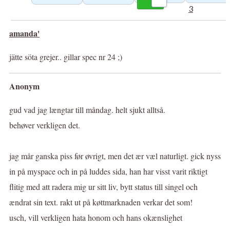
3
amanda'
jätte söta grejer.. gillar spec nr 24 ;)
Anonym
gud vad jag længtar till måndag. helt sjukt alltså.
behøver verkligen det.
jag mår ganska piss før øvrigt, men det ær væl naturligt. gick nyss
in på myspace och in på luddes sida, han har visst varit riktigt
flitig med att radera mig ur sitt liv, bytt status till singel och
ændrat sin text. rakt ut på køttmarknaden verkar det som!
usch, vill verkligen hata honom och hans okænslighet