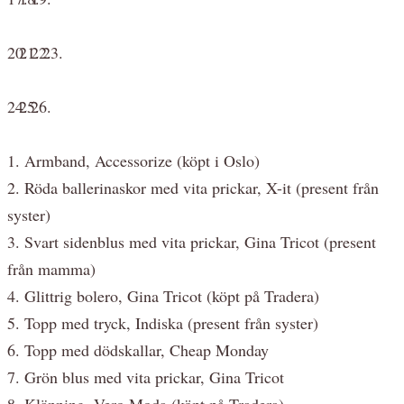
20.
21.
22.
23.
24.
25.
26.
1. Armband, Accessorize (köpt i Oslo)
2. Röda ballerinaskor med vita prickar, X-it (present från
syster)
3. Svart sidenblus med vita prickar, Gina Tricot (present
från mamma)
4. Glittrig bolero, Gina Tricot (köpt på Tradera)
5. Topp med tryck, Indiska (present från syster)
6. Topp med dödskallar, Cheap Monday
7. Grön blus med vita prickar, Gina Tricot
8. Klänning, Vero Moda (köpt på Tradera)