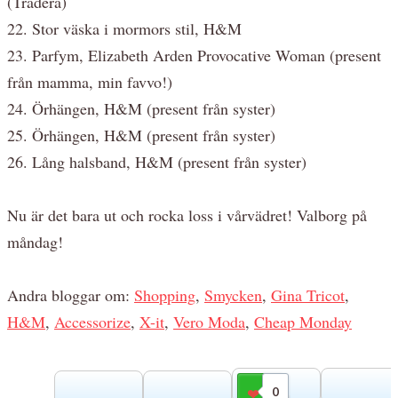
(Tradera)
22. Stor väska i mormors stil, H&M
23. Parfym, Elizabeth Arden Provocative Woman (present
från mamma, min favvo!)
24. Örhängen, H&M (present från syster)
25. Örhängen, H&M (present från syster)
26. Lång halsband, H&M (present från syster)
Nu är det bara ut och rocka loss i vårvädret! Valborg på
måndag!
Andra bloggar om:
Shopping
,
Smycken
,
Gina Tricot
,
H&M
,
Accessorize
,
X-it
,
Vero Moda
,
Cheap Monday
0
Gilla