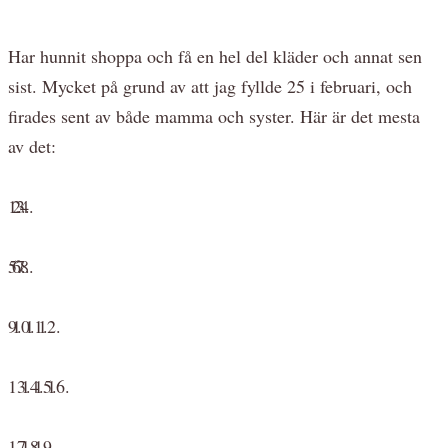
Har hunnit shoppa och få en hel del kläder och annat sen
sist. Mycket på grund av att jag fyllde 25 i februari, och
firades sent av både mamma och syster. Här är det mesta
av det:
2.
1.
3.
4.
6.
5.
7.
8.
10.
9.
11.
12.
13.
14.
15.
16.
17.
18.
19.