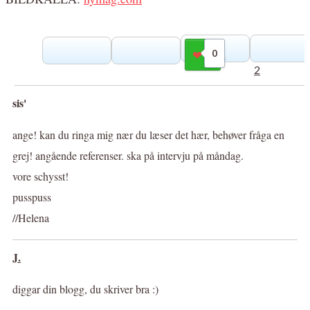
0
Gilla
2
sis'
ange! kan du ringa mig nær du læser det hær, behøver fråga en
grej! angående referenser. ska på intervju på måndag.
vore schysst!
pusspuss
//Helena
J.
diggar din blogg, du skriver bra :)