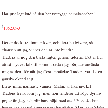
Har just lagt bud på den här ursnygga camebroschen!
Det är dock tre timmar kvar, och flera budgivare, så
chansen att jag vinner den är inte hundra.
Tradera är nog den bästa sajten genom tiderna. Det är kul
att så mycket folk tillkommit sedan jag började använda
mig av den, för när jag först upptäckte Tradera var det en
ganska okänd sajt.
En av mina närmaste vänner, Malin, är lika mycket
Tradera-freak som jag, men hon tenderar att köpa dyrare
prylar än jag, och blir bara nöjd med c:a 5% av det hon
köper, när det väl dimper ner i brevlådan. Men, som Malin