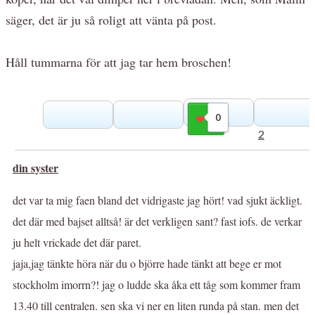
säger, det är ju så roligt att vänta på post.
Håll tummarna för att jag tar hem broschen!
0
Gilla
2
din syster
det var ta mig faen bland det vidrigaste jag hört! vad sjukt äckligt.
det där med bajset alltså! är det verkligen sant? fast iofs. de verkar
ju helt vrickade det där paret.
jaja,jag tänkte höra när du o björre hade tänkt att bege er mot
stockholm imorrn?! jag o ludde ska åka ett tåg som kommer fram
13.40 till centralen. sen ska vi ner en liten runda på stan. men det